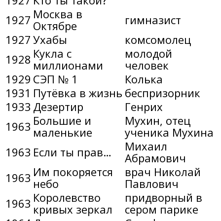
Москва в
1927
гимназист
Октябре
1927
Ухабы
комсомолец
Кукла с
молодой
1928
миллионами
человек
1929
СЭП № 1
Колька
1931
Путёвка в жизнь
беспризорник
1933
Дезертир
Генрих
Большие и
Мухин, отец
1963
маленькие
ученика Мухина
Михаил
1963
Если ты прав…
Абрамович
Им покоряется
врач Николай
1963
небо
Павлович
Королевство
придворный в
1963
кривых зеркал
сером парике