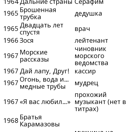
1964
Дальние страны
Серафим
Брошенная
1965
дедушка
трубка
Двадцать лет
1965
врач
спустя
1966
Зося
лейтенант
чиновник
Морские
1967
морского
рассказы
ведомства
1967
Дай лапу, Друг!
кассир
Огонь, вода и…
1967
мудрец
медные трубы
прохожий
1967
«Я вас любил…»
музыкант (нет в
титрах)
Братья
1968
Карамазовы
мужчина на