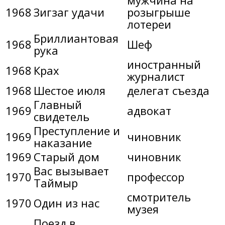
1968
Зигзаг удачи
розыгрыше
лотереи
Бриллиантовая
1968
Шеф
рука
иностранный
1968
Крах
журналист
1968
Шестое июля
делегат съезда
Главный
1969
адвокат
свидетель
Преступление и
1969
чиновник
наказание
1969
Старый дом
чиновник
Вас вызывает
1970
профессор
Таймыр
смотритель
1970
Один из нас
музея
Поезд в