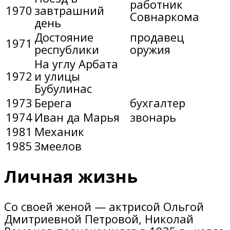
работник
1970
завтрашний
Совнаркома
день
Достояние
продавец
1971
республики
оружия
На углу Арбата
1972
и улицы
Бубулинас
1973
Берега
бухгалтер
1974
Иван да Марья
звонарь
1981
Механик
1985
Змеелов
Личная жизнь
Со своей женой — актрисой Ольгой
Дмитриевной Петровой, Николай