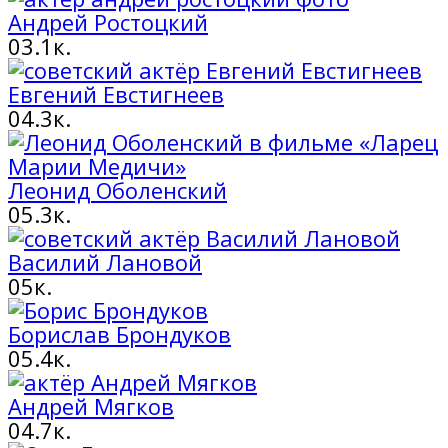
Андрей Ростоцкий
0
3.1к.
Евгений Евстигнеев
0
4.3к.
Леонид Оболенский
0
5.3к.
Василий Лановой
0
5к.
Борислав Брондуков
0
5.4к.
Андрей Мягков
0
4.7к.